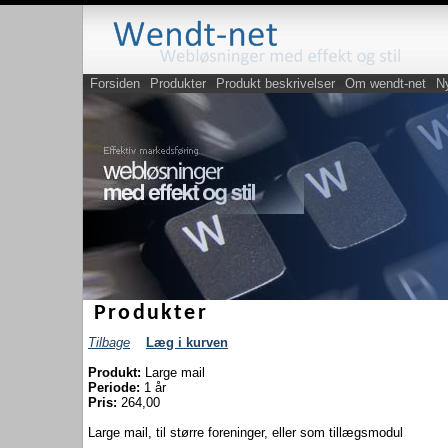
Forsiden
Produkter
Produkt beskrivelser
Om wendt-net
N
Produkter
Tilbage
Læg i kurven
Produkt:
Large mail
Periode:
1 år
Pris:
264,00
Large mail, til større foreninger, eller som tillægsmodul