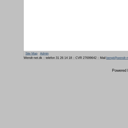
Site Map
Admin
Wendt-net.dk :: telefon 31 26 14 18 :: CVR 27699642 :: Mail
bengt@wendt-n
Powered 