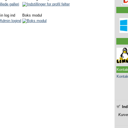
n log ind
Boks modul
Kontak
Kontak
______
Ind
Kurve
______