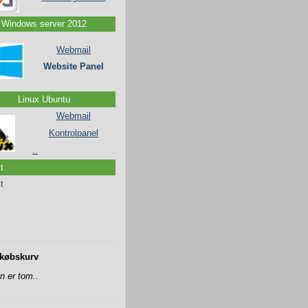
Windows server 2012
Webmail
Website Panel
Linux Ubuntu
Webmail
Kontrolpanel
..
t
t
________________________
købskurv
n er tom..
________________________