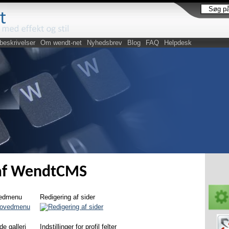
beskrivelser
Om wendt-net
Nyhedsbrev
Blog
FAQ
Helpdesk
 af WendtCMS
edmenu
Redigering af sider
de galleri
Indstillinger for profil felter