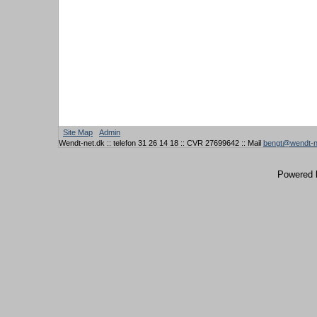
Site Map
Admin
Wendt-net.dk :: telefon 31 26 14 18 :: CVR 27699642 :: Mail
bengt@wendt-n
Powered 