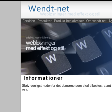
Forsiden
Produkter
Produkt beskrivelser
Om wendt-net
N
Informationer
Skriv venligst nedenfor det domæne som skal tilkobles, samt 
osv.