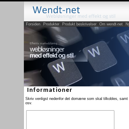
Forsiden
Produkter
Produkt beskrivelser
Om wendt-net
N
Informationer
Skriv venligst nedenfor det domæne som skal tilkobles, samt 
osv.