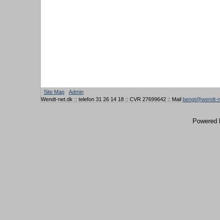
Site Map
Admin
Wendt-net.dk :: telefon 31 26 14 18 :: CVR 27699642 :: Mail
bengt@wendt-n
Powered 