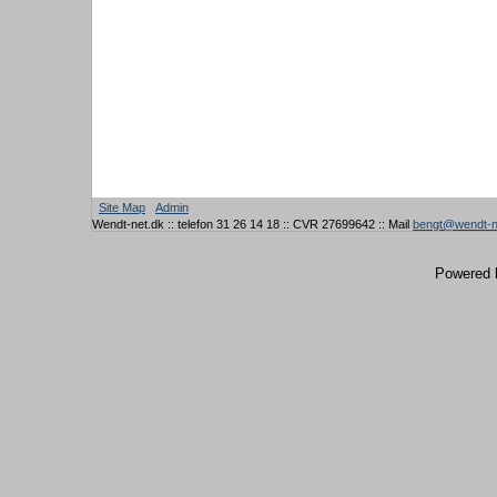
Site Map
Admin
Wendt-net.dk :: telefon 31 26 14 18 :: CVR 27699642 :: Mail
bengt@wendt-n
Powered 