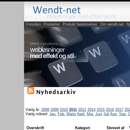
Forsiden
Produkter
Produkt beskrivelser
Om wendt-net
N
Nyhedsarkiv
Vælg år:
2008
2009
2010
2011
2012
2014
2015
2016
2017
20
Vælg måned:
Jan.
Feb.
Marts
April.
Maj.
Juni
Juli
Aug.
Sep.
O
Overskrift
Kategori
Skrevet af