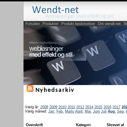
Forsiden
Produkter
Produkt beskrivelser
Om wendt-net
N
Nyhedsarkiv
Vælg år:
2008
2009
2010
2011
2012
2014
2015
2016
2017
20
Vælg måned:
Jan.
Feb.
Marts
April.
Maj.
Juni
Juli
Aug.
Sep.
Overskrift
Kategori
Skrevet a