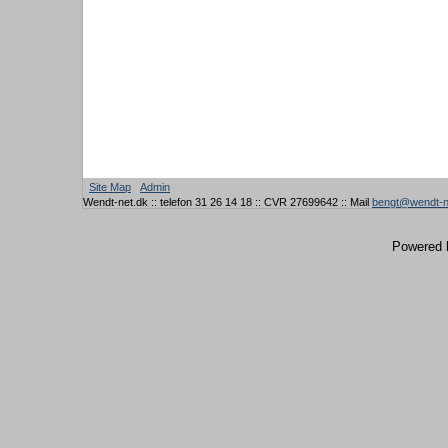
Site Map
Admin
Wendt-net.dk :: telefon 31 26 14 18 :: CVR 27699642 :: Mail
bengt@wendt-n
Powered 