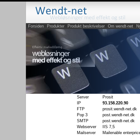
Forsiden
Produkter
Produkt beskrivelser
Om wendt-net
N
Server
Prosit
IP
93.158.220.90
FTP
prosit.wendt-net.dk
Pop 3
post.wendt-net.dk
SMTP
post.wendt-net.dk
Webserver
IIS 7,5
Mailserver
Mailenable enterprice