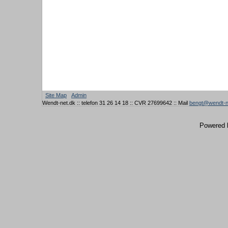
Site Map
Admin
Wendt-net.dk :: telefon 31 26 14 18 :: CVR 27699642 :: Mail
bengt@wendt-n
Powered 