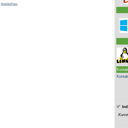
y
WebSitePulse
Kontak
Kontak
______
Ind
Kurve
______