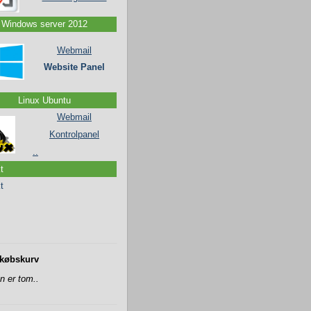
Windows server 2012
Webmail
Website Panel
Linux Ubuntu
Webmail
Kontrolpanel
..
t
t
________________________
købskurv
n er tom..
________________________