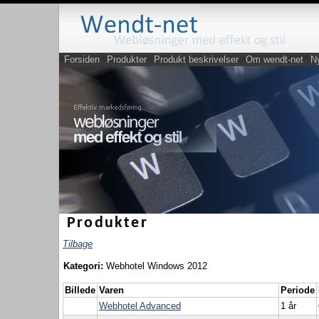
Forsiden
Produkter
Produkt beskrivelser
Om wendt-net
N
Produkter
Tilbage
Kategori:
Webhotel Windows 2012
Billede
Varen
Periode
Webhotel Advanced
1 år