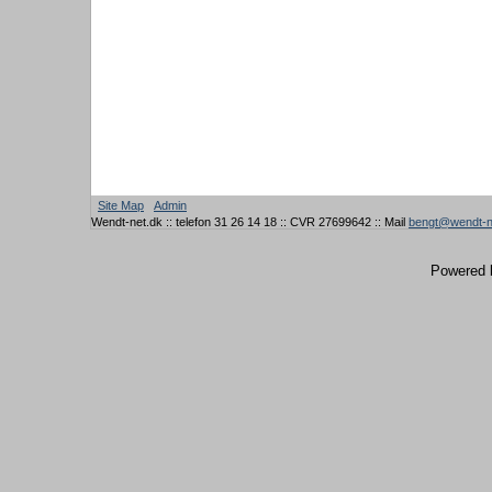
Site Map
Admin
Wendt-net.dk :: telefon 31 26 14 18 :: CVR 27699642 :: Mail
bengt@wendt-n
Powered 