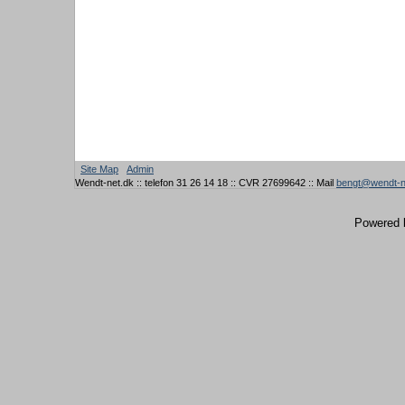
Site Map
Admin
Wendt-net.dk :: telefon 31 26 14 18 :: CVR 27699642 :: Mail
bengt@wendt-n
Powered 