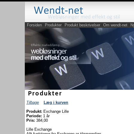
Forsiden
Produkter
Produkt beskrivelser
Om wendt-net
N
Produkter
Tilbage
Læg i kurven
Produkt:
Exchange Lille
Periode:
1 år
Pris:
384,00
Lille Exchange
Allt funktioner fra Exchange er tilgængelige